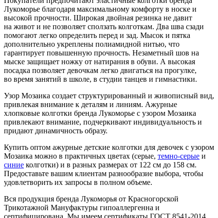
Покупатели предпочитают эластичные колготки бренда
Лукоморье благодаря максимальному комфорту в носке и
высокой прочности. Широкая двойная резинка не давит
на живот и не позволяет сползать колготкам. Два шва сзади
помогают легко определить перед и зад. Мысок и пятка
дополнительно укреплены полиамидной нитью, что
гарантирует повышенную прочность. Незаметный шов на
мыске защищает ножку от натирания в обуви. А высокая
посадка позволяет девочкам легко двигаться на прогулке,
во время занятий в школе, в студии танцев и гимнастики.
Узор Мозаика создает структурированный и живописный вид,
привлекая внимание к деталям и линиям. Ажурные
хлопковые колготки бренда Лукоморье с узором Мозаика
привлекают внимание, подчеркивают индивидуальность и
придают динамичность образу.
Купить оптом ажурные детские колготки для девочек с узором
Мозаика можно в практичных цветах (серые,
темно-серые
и
синие
колготки) и в разных размерах от 122 см до 158 см.
Предоставьте вашим клиентам разнообразие выбора, чтобы
удовлетворить их запросы в полном объеме.
Вся продукция бренда Лукоморья от Красногорской
Трикотажной Мануфактуры гипоаллергенна и
сертифицирована. Мы имеем сертификаты ГОСТ 8541-2014,