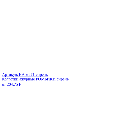
Артикул: КА-м271-сирень
Колготки ажурные РОМБИКИ сирень
от
204,75
₽