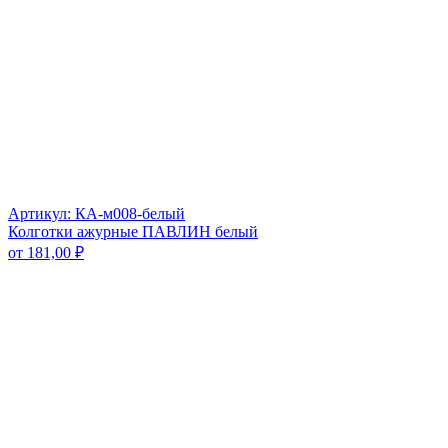
Артикул: КА-м008-белый
Колготки ажурные ПАВЛИН белый
от
181,00
₽