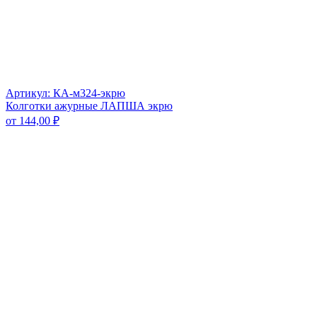
Артикул: КА-м324-экрю
Колготки ажурные ЛАПША экрю
от
144,00
₽