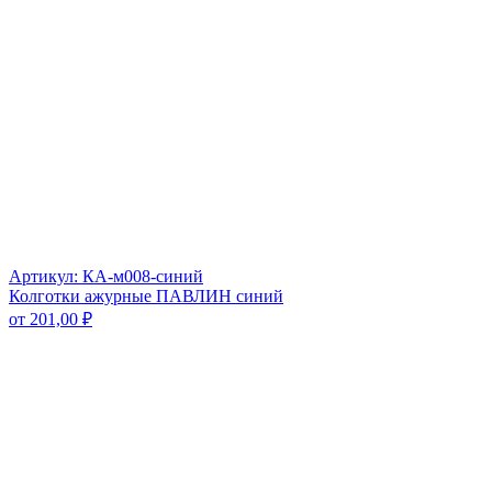
Артикул: КА-м008-синий
Колготки ажурные ПАВЛИН синий
от
201,00
₽