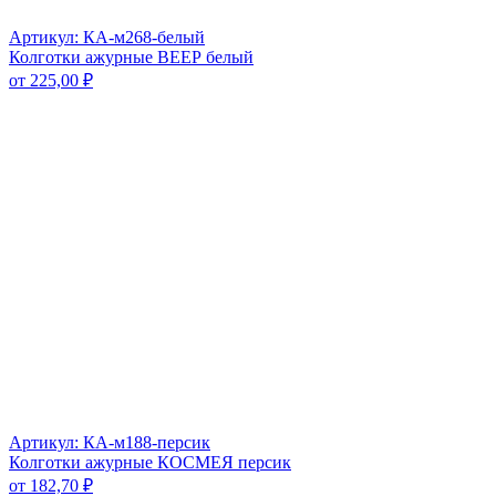
Артикул: КА-м268-белый
Колготки ажурные ВЕЕР белый
от
225,00
₽
Артикул: КА-м188-персик
Колготки ажурные КОСМЕЯ персик
от
182,70
₽