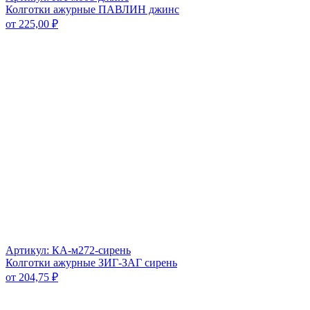
Колготки ажурные ПАВЛИН джинс
от
225,00
₽
Артикул: КА-м272-сирень
Колготки ажурные ЗИГ-ЗАГ сирень
от
204,75
₽