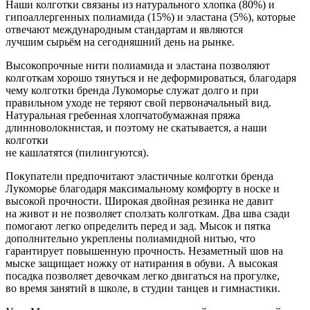
Наши колготки связаны из натурального хлопка (80%) и
гипоаллергенных полиамида (15%) и эластана (5%), которые
отвечают международным стандартам и являются
лучшим сырьём на сегодняшний день на рынке.
Высокопрочные нити полиамида и эластана позволяют
колготкам хорошо тянуться и не деформироваться, благодаря
чему колготки бренда Лукоморье служат долго и при
правильном уходе не теряют свой первоначальный вид.
Натуральная гребенная хлопчатобумажная пряжа
длинноволокнистая, и поэтому не скатывается, а наши
колготки
не кашлатятся (пилингуются).
Покупатели предпочитают эластичные колготки бренда
Лукоморье благодаря максимальному комфорту в носке и
высокой прочности. Широкая двойная резинка не давит
на живот и не позволяет сползать колготкам. Два шва сзади
помогают легко определить перед и зад. Мысок и пятка
дополнительно укреплены полиамидной нитью, что
гарантирует повышенную прочность. Незаметный шов на
мыске защищает ножку от натирания в обуви. А высокая
посадка позволяет девочкам легко двигаться на прогулке,
во время занятий в школе, в студии танцев и гимнастики.