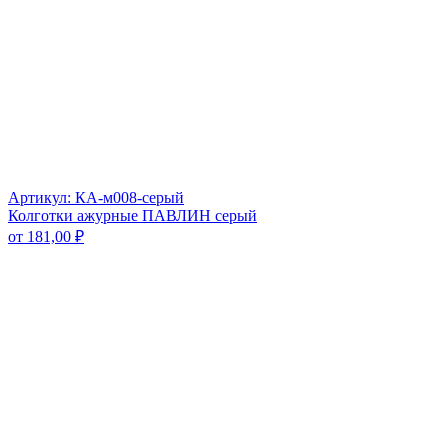
Артикул: КА-м008-серый
Колготки ажурные ПАВЛИН серый
от
181,00
₽