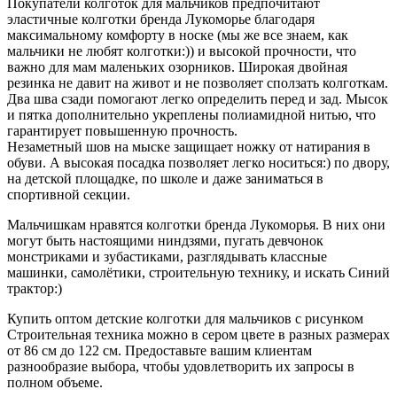
Покупатели колготок для мальчиков предпочитают
эластичные колготки бренда Лукоморье благодаря
максимальному комфорту в носке (мы же все знаем, как
мальчики не любят колготки:)) и высокой прочности, что
важно для мам маленьких озорников. Широкая двойная
резинка не давит на живот и не позволяет сползать колготкам.
Два шва сзади помогают легко определить перед и зад. Мысок
и пятка дополнительно укреплены полиамидной нитью, что
гарантирует повышенную прочность.
Незаметный шов на мыске защищает ножку от натирания в
обуви. А высокая посадка позволяет легко носиться:) по двору,
на детской площадке, по школе и даже заниматься в
спортивной секции.
Мальчишкам нравятся колготки бренда Лукоморья. В них они
могут быть настоящими ниндзями, пугать девчонок
монстриками и зубастиками, разглядывать классные
машинки, самолётики, строительную технику, и искать Синий
трактор:)
Купить оптом детские колготки для мальчиков с рисунком
Cтроительная техника можно в сером цвете в разных размерах
от 86 см до 122 см. Предоставьте вашим клиентам
разнообразие выбора, чтобы удовлетворить их запросы в
полном объеме.