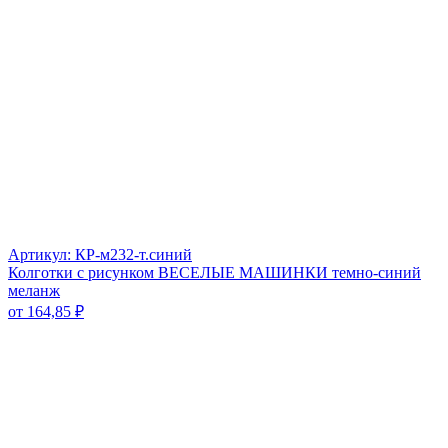
Артикул: КР-м232-т.синий
Колготки с рисунком ВЕСЕЛЫЕ МАШИНКИ темно-синий
меланж
от
164,85
₽