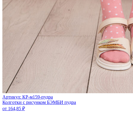
Артикул: КР-м159-пудра
Колготки с рисунком БЭМБИ пудра
от
164,85
₽