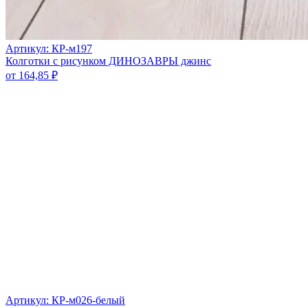
Артикул: КР-м197
Колготки с рисунком ДИНОЗАВРЫ джинс
от
164,85
₽
Артикул: КР-м026-белый