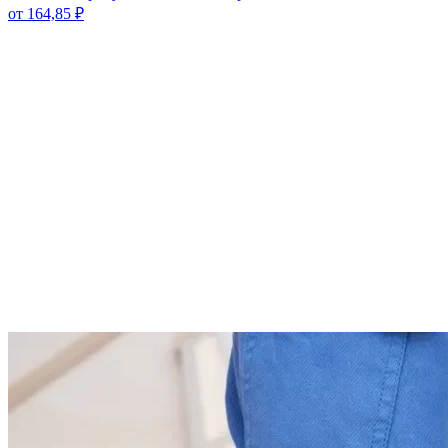
от
164,85
₽