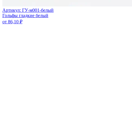
Артикул: ГУ-м001-белый
Гольфы гладкие белый
от
86,10
₽