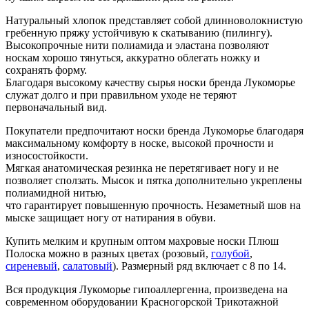
Натуральный хлопок представляет собой длинноволокнистую
гребенную пряжу устойчивую к скатыванию (пилингу).
Высокопрочные нити полиамида и эластана позволяют
носкам хорошо тянуться, аккуратно облегать ножку и
сохранять форму.
Благодаря высокому качеству сырья носки бренда Лукоморье
служат долго и при правильном уходе не теряют
первоначальный вид.
Покупатели предпочитают носки бренда Лукоморье благодаря
максимальному комфорту в носке, высокой прочности и
износостойкости.
Мягкая анатомическая резинка не перетягивает ногу и не
позволяет сползать. Мысок и пятка дополнительно укреплены
полиамидной нитью,
что гарантирует повышенную прочность. Незаметный шов на
мыске защищает ногу от натирания в обуви.
Купить мелким и крупным оптом махровые носки Плюш
Полоска можно в разных цветах (розовый,
голубой
,
сиреневый
,
салатовый
). Размерный ряд включает с 8 по 14.
Вся продукция Лукоморье гипоаллергенна, произведена на
современном оборудовании Красногорской Трикотажной