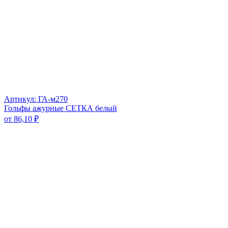
Артикул: ГА-м270
Гольфы ажурные СЕТКА белый
от
86,10
₽