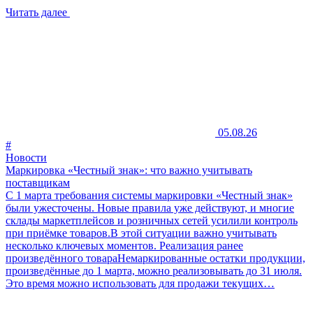
Читать далее
05.08.26
#
Новости
Маркировка «Честный знак»: что важно учитывать
поставщикам
С 1 марта требования системы маркировки «Честный знак»
были ужесточены. Новые правила уже действуют, и многие
склады маркетплейсов и розничных сетей усилили контроль
при приёмке товаров.В этой ситуации важно учитывать
несколько ключевых моментов. Реализация ранее
произведённого товараНемаркированные остатки продукции,
произведённые до 1 марта, можно реализовывать до 31 июля.
Это время можно использовать для продажи текущих…