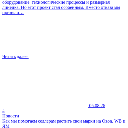
оборудование, технологические процессы и размерная
линейка. Но этот проект стал особенным. Вместо отказа мы
приняли…
Читать далее
05.08.26
#
Новости
Как мы помогаем селлерам растить свои марки на Ozon, WB и
ЯМ