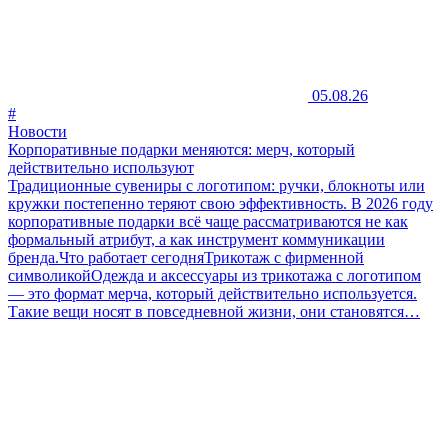
05.08.26
#
Новости
Корпоративные подарки меняются: мерч, который
действительно используют
Традиционные сувениры с логотипом: ручки, блокноты или
кружки постепенно теряют свою эффективность. В 2026 году
корпоративные подарки всё чаще рассматриваются не как
формальный атрибут, а как инструмент коммуникации
бренда.Что работает сегодняТрикотаж с фирменной
символикойОдежда и аксессуары из трикотажа с логотипом
— это формат мерча, который действительно используется.
Такие вещи носят в повседневной жизни, они становятся…