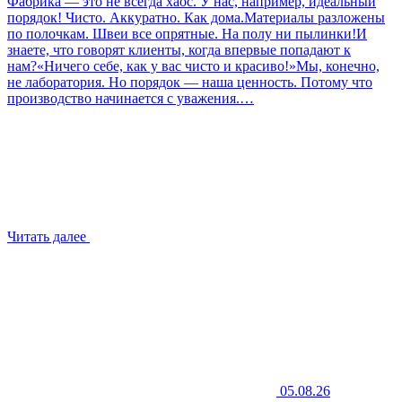
Фабрика — это не всегда хаос. У нас, например, идеальный
порядок! Чисто. Аккуратно. Как дома.Материалы разложены
по полочкам. Швеи все опрятные. На полу ни пылинки!И
знаете, что говорят клиенты, когда впервые попадают к
нам?«Ничего себе, как у вас чисто и красиво!»Мы, конечно,
не лаборатория. Но порядок — наша ценность. Потому что
производство начинается с уважения.…
Читать далее
05.08.26