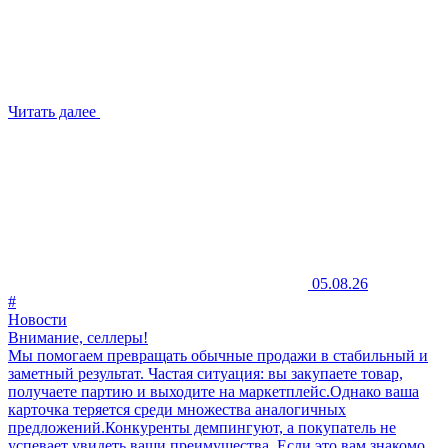
Читать далее
05.08.26
#
Новости
Внимание, селлеры!
Мы помогаем превращать обычные продажи в стабильный и
заметный результат. Частая ситуация: вы закупаете товар,
получаете партию и выходите на маркетплейс.Однако ваша
карточка теряется среди множества аналогичных
предложений.Конкуренты демпингуют, а покупатель не
успевает увидеть ваши преимущества. Если это вам знакомо