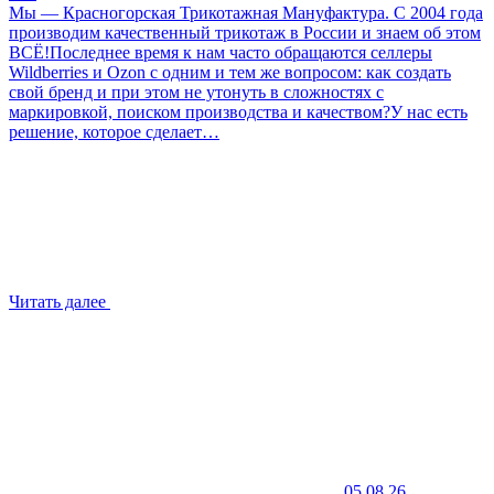
Мы — Красногорская Трикотажная Мануфактура. С 2004 года
производим качественный трикотаж в России и знаем об этом
ВСЁ!Последнее время к нам часто обращаются селлеры
Wildberries и Ozon с одним и тем же вопросом: как создать
свой бренд и при этом не утонуть в сложностях с
маркировкой, поиском производства и качеством?У нас есть
решение, которое сделает…
Читать далее
05.08.26