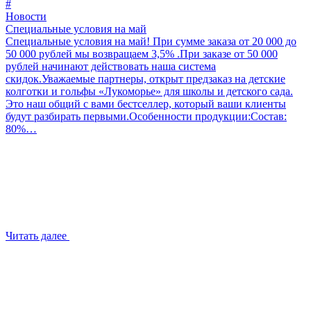
#
Новости
Специальные условия на май
Специальные условия на май! При сумме заказа от 20 000 до
50 000 рублей мы возвращаем 3,5% .При заказе от 50 000
рублей начинают действовать наша система
скидок.Уважаемые партнеры, открыт предзаказ на детские
колготки и гольфы «Лукоморье» для школы и детского сада.
Это наш общий с вами бестселлер, который ваши клиенты
будут разбирать первыми.Особенности продукции:Состав:
80%…
Читать далее