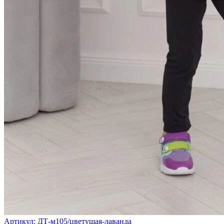
Артикул: ДТ-м105/цветущая-лаванда