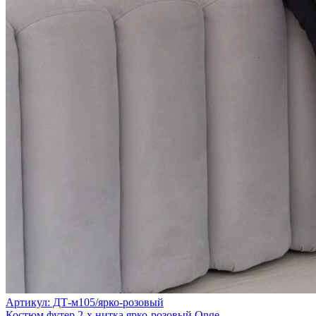
Артикул: ДТ-м105/ярко-розовый
Костюм футер 2-х нитка ярко-розовый Onge