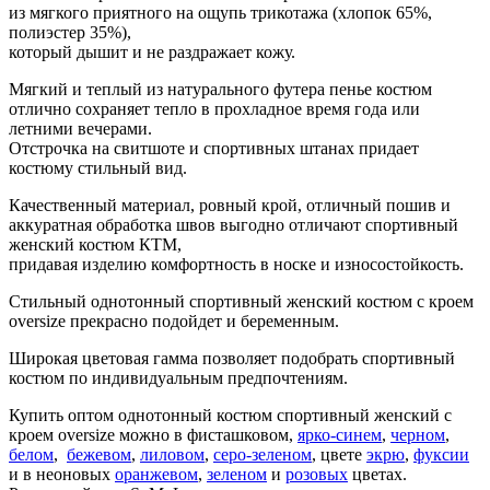
из мягкого приятного на ощупь трикотажа (хлопок 65%,
полиэстер 35%),
который дышит и не раздражает кожу.
Мягкий и теплый из натурального футера пенье костюм
отлично сохраняет тепло в прохладное время года или
летними вечерами.
Отстрочка на свитшоте и спортивных штанах придает
костюму стильный вид.
Качественный материал, ровный крой, отличный пошив и
аккуратная обработка швов выгодно отличают спортивный
женский костюм КТМ,
придавая изделию комфортность в носке и износостойкость.
Стильный однотонный спортивный женский костюм с кроем
oversize прекрасно подойдет и беременным.
Широкая цветовая гамма позволяет подобрать спортивный
костюм по индивидуальным предпочтениям.
Купить оптом однотонный костюм спортивный женский с
кроем oversize можно в фисташковом,
ярко-синем
,
черном
,
белом
,
бежевом
,
лиловом
,
серо-зеленом
, цвете
экрю
,
фуксии
и в неоновых
оранжевом
,
зеленом
и
розовых
цветах.