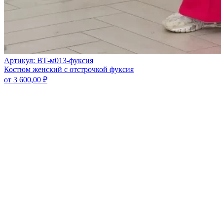
Артикул: ВТ-м013-фуксия
Костюм женский с отстрочкой фуксия
от
3 600,00
₽